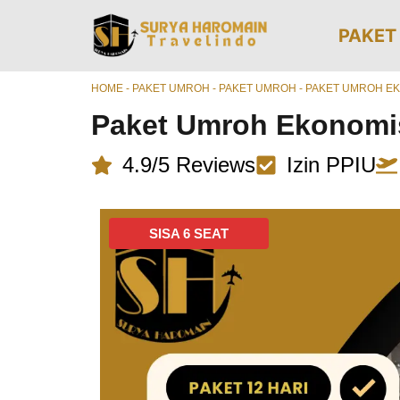
PAKET
HOME
-
PAKET UMROH
-
PAKET UMROH
-
PAKET UMROH EKO
Paket Umroh Ekonomis
4.9/5 Reviews
Izin PPIU
SISA 6 SEAT