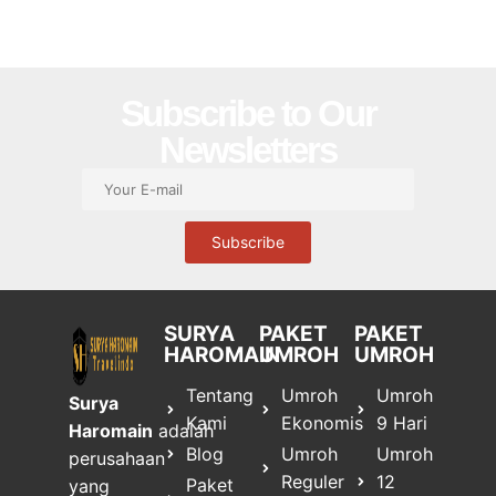
Subscribe to Our
Newsletters
SURYA
PAKET
PAKET
HAROMAIN
UMROH
UMROH
Tentang
Umroh
Umroh
Surya
Kami
Ekonomis
9 Hari
Haromain
adalah
Blog
Umroh
Umroh
perusahaan
Reguler
12
Paket
yang