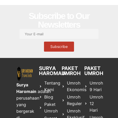
Subscribe to Our
Newsletters
SURYA
PAKET
PAKET
HAROMAIN
UMROH
UMROH
Tentang
Umroh
Umroh
Surya
Kami
Ekonomis
9 Hari
Haromain
adalah
Blog
Umroh
Umroh
perusahaan
Reguler
12
Paket
yang
Hari
Umroh
Umroh
bergerak
Eksklusif
Umroh
di